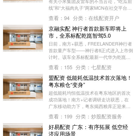
有关小米集团及雷军的不当言论，“吃瓜前
线”和“大福肉丸子”两家MCN在社交平台公
开道歉，并承诺今后加强对旗下账号发布
查看：
94
分类：
在线配资开户
内容的审....
京融实配 神行者首款新车即将上
市，全系标配乾崑智驾5.0
日前，南方+获悉，FREELANDER神行者
首款量产车型——神行者8正式进入上市倒
计时。该车全系标配最新一代华为乾崑智
驾ADS 5.0，即将以“豪华科技全地形S....
查看：
155
分类：
七星配资
盟配资 低能耗低温技术首次落地！
粤东粮仓“变身”
超低能耗均恒低温技术在粤东地区的首次
成功落地！南方+记者调研走访获悉，在
广东移动助力下，粤东揭西粮库正迎来智
慧“变身”。该项目是响应省委“百千万工
查看：
199
分类：
炒股配资服务
程”部署要求和....
好易配资 广东：有序拓展 低空经
济应用场景