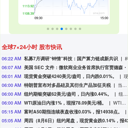
全球7×24小时 股市快讯
06:22 AM
私募7月调研“钟情”科技：国产算力链成新共识
06:07 AM
美国 SEC 文件
06:01 AM
现货黄金突破4240美元/盎司，日内跌0.01%。
06:00 AM
特朗普宣布对多晶硅及其衍生产品加征关税
当地时间8月6日，美国总统特朗普签署行政令，依据《1962年贸易扩展法》第232条，对进口多晶硅及其衍生产品采取最低进口价格和额外关税措施，以支持美国国内多晶硅、半导体和太阳能供应链。公告规定，最低进口价格分别为：多晶硅每公斤21美元；多晶硅锭和晶圆每公斤100美元；太阳能电池每瓦0.22美元；太阳能组件每瓦0.38美元。同时，美国将对公告附件所列多晶硅锭及相关衍生产品加征15%的从价关税。相关措施将自2026年12月4日美国东部时间凌晨12时01分起生效。公告还授权商务部建立“回流美国”激励计划。企业如承诺在美国建设、翻新或扩建多晶硅、硅锭、晶圆或太阳能电池生产设施，并在2029年1月20日前开工，可申请部分进口设备和相关产品免缴第232条关税。（央视新闻）
06:00 AM
纽约期银突破62美元/盎司，日内涨0.44%。
纽约期银突破62美元/盎司，日内涨0.44%。
06:00 AM
WTI原油日内涨1%，现报78.09美元/桶。
WTI原油日内涨1%，现报78.09美元/桶。
05:15 AM
富时A50期指连续夜盘收涨0.03%，报14938点。
05:05 AM