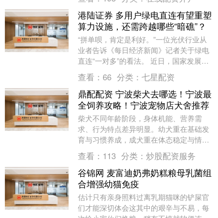
港陆证券 多用户绿电直连有望重塑
算力设施，还需跨越哪些“暗礁”？
“拼单呗，肯定是利好。”一位光伏行业从
业者告诉《每日经济新闻》记者关于绿电
直连“一对多”的看法。 近日，国家发展改
革委、国家能源局发布《关于有序推动多
查看：
66
分类：
七星配资
用户绿电直....
鼎配配资 宁波柴犬去哪选！宁波最
全饲养攻略！宁波宠物店犬舍推荐
柴犬不同年龄阶段，身体机能、营养需
求、行为特点差异明显。幼犬重在基础发
育与习惯养成，成犬重在体态稳定与情绪
平衡，老年犬重在温和照料与健康维持。
查看：
113
分类：
炒股配资服务
分阶段调整养护方式....
谷锦网 麦富迪奶弗奶糕粮母乳菌组
合增强幼猫免疫
估计只有亲身照料过离乳期猫咪的铲屎官
们才能深切体会这其中的艰辛与不易，每