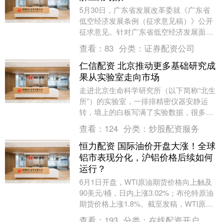
5月30日，广东省发展改革委就《广东省
低空经济发展条例（征求意见稿）》公开
征求意见。针对广东省低空经济发展面临
的突出瓶颈问题，《条例》靶向施策、精
查看：
83
分类：
证券配资公司
准发力，有针对....
仁信配资 北京推动更多基础研究成
果从实验室走向市场
走进北京生命科学研究所（以下简称“北生
所”）的实验室，一排排精密仪器安静运
转，墙上的白板写满了实验数据，很多研
发人员在埋头做实验。 3月16日，北京友
查看：
124
分类：
炒股配资服务
谊医院开出....
恒力配资 国际油价开盘大涨！全球
铝市表现分化，沪铝价格后续如何
运行？
6月1日开盘，WTI原油期货价格向上触及
90美元/桶，日内上涨3.02%；布伦特原油
期货价格上涨1.8%。截至发稿，WTI原油
期货和布伦特原油期货价格均涨逾2%....
查看：
193
分类：
在线配资开户