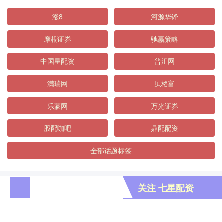
涨8
河源华锋
摩根证券
驰赢策略
中国星配资
普汇网
满瑞网
贝格富
乐蒙网
万光证券
股配咖吧
鼎配配资
全部话题标签
关注 七星配资