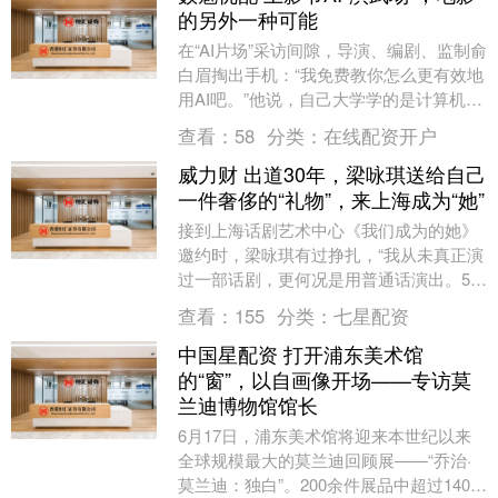
的另外一种可能
在“AI片场”采访间隙，导演、编剧、监制俞
白眉掏出手机：“我免费教你怎么更有效地
用AI吧。”他说，自己大学学的是计算机，
30年前的毕业设计就是关于人工智能
查看：
58
分类：
在线配资开户
的，“....
威力财 出道30年，梁咏琪送给自己
一件奢侈的“礼物”，来上海成为“她”
接到上海话剧艺术中心《我们成为的她》
邀约时，梁咏琪有过挣扎，“我从未真正演
过一部话剧，更何况是用普通话演出。50
岁这一年，要不要给自己这样一个巨大的
查看：
155
分类：
七星配资
挑战？” 7....
中国星配资 打开浦东美术馆
的“窗”，以自画像开场——专访莫
兰迪博物馆馆长
6月17日，浦东美术馆将迎来本世纪以来
全球规模最大的莫兰迪回顾展——“乔治·
莫兰迪：独白”。200余件展品中超过140件