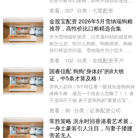
次给小家伙们换粮，稍有不慎就软便连
连；一旦不小心喂错了食物，立马呕吐不
查看：
207
分类：
七星配资
止。看着它娇小且脆....
金股宝配资 2026年5月雪纳瑞狗粮
推荐，高性价比口粮精选合集
作为雪纳瑞铲屎官，日常最纠结的就是狗
粮怎么选、吃什么狗粮、狗粮推荐、狗粮
排行榜这些问题。雪纳瑞作为小型犬，天
生肠胃敏感、易出泪痕、毛发易干枯打
查看：
102
分类：
在线配资开户
结，选粮一旦出错，....
国睿信配 狗狗“身体好”的8大铁
证，中5条才算及格！
养狗人必存！8个特征看一眼就知道狗狗身
体棒不棒，最后一个很多人忽略了！ 1. 鼻
子湿润不干燥 鼻子是狗狗的“重要法宝”，
健康的狗狗鼻子始终是湿润的，会分泌少
查看：
90
分类：
证券配资公司
量液....
常胜策略 洪永时回香港看艺术展，
一身土豪装引人注目，与妻子搂腰
旁若无人