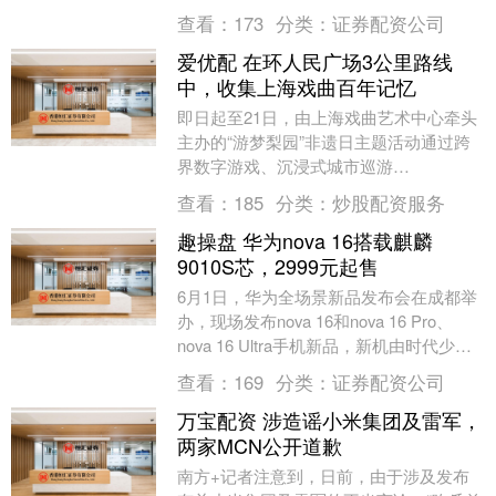
为莫兰迪真迹，逾120件作品涵盖油画、
查看：
173
分类：
证券配资公司
蚀....
爱优配 在环人民广场3公里路线
中，收集上海戏曲百年记忆
即日起至21日，由上海戏曲艺术中心牵头
主办的“游梦梨园”非遗日主题活动通过跨
界数字游戏、沉浸式城市巡游
（Citywalk）、创新IP孵化等多维路径，开
查看：
185
分类：
炒股配资服务
启传统文化....
趣操盘 华为nova 16搭载麒麟
9010S芯，2999元起售
6月1日，华为全场景新品发布会在成都举
办，现场发布nova 16和nova 16 Pro、
nova 16 Ultra手机新品，新机由时代少年
团代言，主打“夏日美....
查看：
169
分类：
证券配资公司
万宝配资 涉造谣小米集团及雷军，
两家MCN公开道歉
南方+记者注意到，日前，由于涉及发布