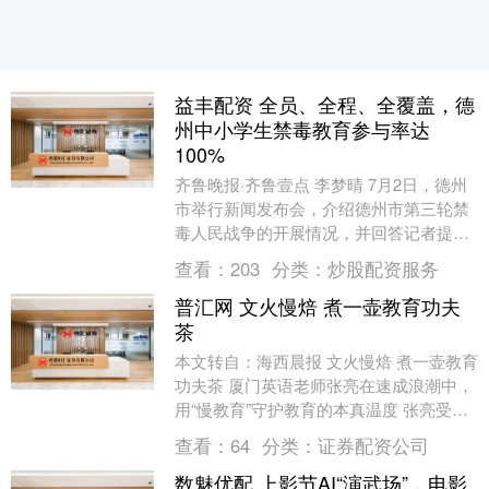
益丰配资 全员、全程、全覆盖，德
州中小学生禁毒教育参与率达
100%
齐鲁晚报·齐鲁壹点 李梦晴 7月2日，德州
市举行新闻发布会，介绍德州市第三轮禁
毒人民战争的开展情况，并回答记者提
问。 据介绍，市教育局始终把青少年毒品
查看：
203
分类：
炒股配资服务
预防教育作....
普汇网 文火慢焙 煮一壶教育功夫
茶
本文转自：海西晨报 文火慢焙 煮一壶教育
功夫茶 厦门英语老师张亮在速成浪潮中，
用“慢教育”守护教育的本真温度 张亮受邀
录制《榜样教育·中国好教师》栏目。 ....
查看：
64
分类：
证券配资公司
数魅优配 上影节AI“演武场”，电影